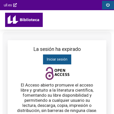
Biblioteca
Menú
Menú
Saltar
ull.es
Universidad
opciones
contenido
Enlaces
Opcions
de
Menú
externos
de
la
principal
Saltar al
la
Laguna
menú
página
principal
Saltar al
contenido
La sesión ha expirado
principal
Iniciar sesión
Saltar al
pie de
página
El Acceso abierto promueve el acceso
libre y gratuito a la literatura científica,
fomentando su libre disponibilidad y
permitiendo a cualquier usuario su
lectura, descarga, copia, impresión o
distribución, sin barreras de ninguna clase.