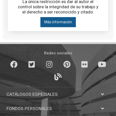
La única restricción es dar al autor el
control sobre la integridad de su trabajo y
el derecho a ser reconocido y citado.
Más información
Pié
de
Redes sociales
página
Facebook
Twitter
Instagram
Pinterest
Flickr
youTube
Blogs
CATÁLOGOS ESPECIALES
Abrir
Catálogos
FONDOS PERSONALES
Abrir
Fondos