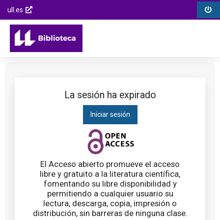
Biblioteca
Menú
Menú
Saltar
ull.es
Universidad
opciones
contenido
Enlaces
Opcions
de
Menú
externos
de
la
principal
Saltar al
la
Laguna
menú
página
principal
Saltar al
contenido
La sesión ha expirado
principal
Iniciar sesión
Saltar al
pie de
página
El Acceso abierto promueve el acceso
libre y gratuito a la literatura científica,
fomentando su libre disponibilidad y
permitiendo a cualquier usuario su
lectura, descarga, copia, impresión o
distribución, sin barreras de ninguna clase.