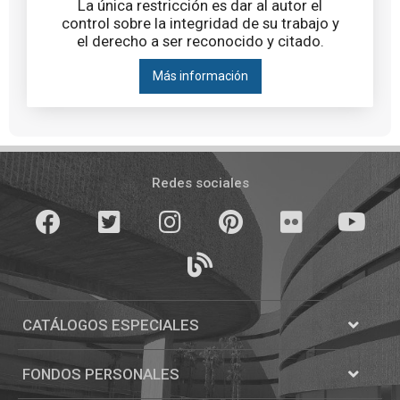
La única restricción es dar al autor el
control sobre la integridad de su trabajo y
el derecho a ser reconocido y citado.
Más información
Pié
de
Redes sociales
página
Facebook
Twitter
Instagram
Pinterest
Flickr
youTube
Blogs
CATÁLOGOS ESPECIALES
Abrir
Catálogos
FONDOS PERSONALES
Abrir
Fondos