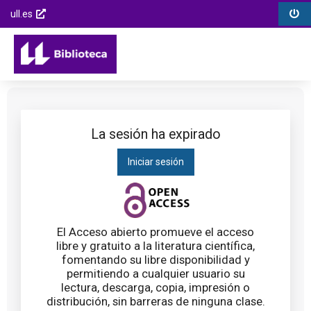
Biblioteca
Menú
Menú
Saltar
ull.es
Universidad
opciones
contenido
Enlaces
Opcions
de
Menú
externos
de
la
principal
Saltar al
la
Laguna
menú
página
principal
Saltar al
contenido
La sesión ha expirado
principal
Iniciar sesión
Saltar al
pie de
página
El Acceso abierto promueve el acceso
libre y gratuito a la literatura científica,
fomentando su libre disponibilidad y
permitiendo a cualquier usuario su
lectura, descarga, copia, impresión o
distribución, sin barreras de ninguna clase.