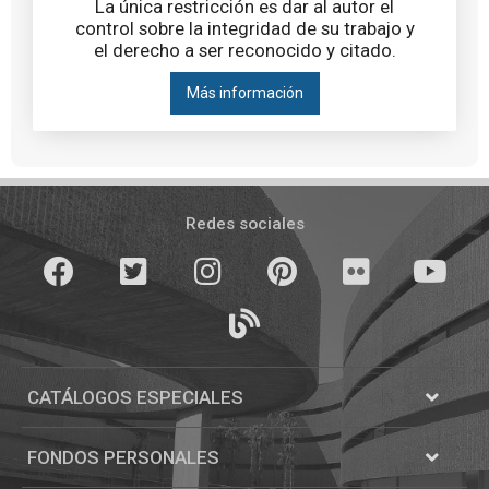
La única restricción es dar al autor el
control sobre la integridad de su trabajo y
el derecho a ser reconocido y citado.
Más información
Pié
de
Redes sociales
página
Facebook
Twitter
Instagram
Pinterest
Flickr
youTube
Blogs
CATÁLOGOS ESPECIALES
Abrir
Catálogos
FONDOS PERSONALES
Abrir
Fondos