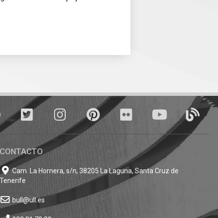
Facebook
Twitter
Instagram
Pinterest
Flickr
youTube
Blogs
CONTACTO
Cam. La Hornera, s/n, 38205 La Laguna, Santa Cruz de
Tenerife
bull@ull.es