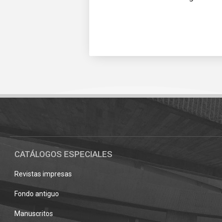
Pié
de
página
CATÁLOGOS ESPECIALES
Revistas impresas
Fondo antiguo
Manuscritos