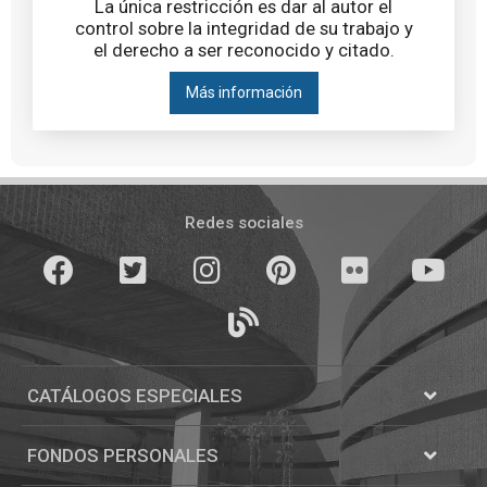
La única restricción es dar al autor el
control sobre la integridad de su trabajo y
el derecho a ser reconocido y citado.
Más información
Pié
de
Redes sociales
página
Facebook
Twitter
Instagram
Pinterest
Flickr
youTube
Blogs
CATÁLOGOS ESPECIALES
Abrir
Catálogos
FONDOS PERSONALES
Abrir
Fondos