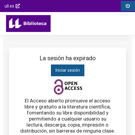
Biblioteca
Menú
Menú
Saltar
ull.es
Universidad
opciones
contenido
Enlaces
Opcions
de
Menú
externos
de
la
principal
Saltar al
la
Laguna
menú
página
principal
Saltar al
contenido
La sesión ha expirado
principal
Iniciar sesión
Saltar al
pie de
página
El Acceso abierto promueve el acceso
libre y gratuito a la literatura científica,
fomentando su libre disponibilidad y
permitiendo a cualquier usuario su
lectura, descarga, copia, impresión o
distribución, sin barreras de ninguna clase.