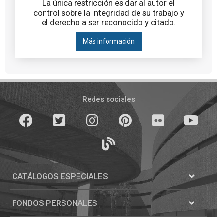
La única restricción es dar al autor el
control sobre la integridad de su trabajo y
el derecho a ser reconocido y citado.
Más información
Pié
de
Redes sociales
página
Facebook
Twitter
Instagram
Pinterest
Flickr
youTube
Blogs
CATÁLOGOS ESPECIALES
Abrir
Catálogos
FONDOS PERSONALES
Abrir
Fondos