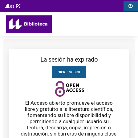
Biblioteca
Menú
Menú
Saltar
ull.es
Universidad
opciones
contenido
Enlaces
Opcions
de
Menú
externos
de
la
principal
Saltar al
la
Laguna
menú
página
principal
Saltar al
contenido
La sesión ha expirado
principal
Iniciar sesión
Saltar al
pie de
página
El Acceso abierto promueve el acceso
libre y gratuito a la literatura científica,
fomentando su libre disponibilidad y
permitiendo a cualquier usuario su
lectura, descarga, copia, impresión o
distribución, sin barreras de ninguna clase.