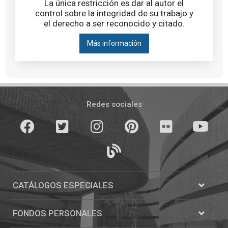
La única restricción es dar al autor el
control sobre la integridad de su trabajo y
el derecho a ser reconocido y citado.
Más información
Pié
de
Redes sociales
página
Facebook
Twitter
Instagram
Pinterest
Flickr
youTube
Blogs
CATÁLOGOS ESPECIALES
Abrir
Catálogos
FONDOS PERSONALES
Abrir
Fondos