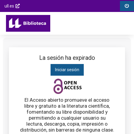
Biblioteca
Menú
Menú
Saltar
ull.es
Universidad
opciones
contenido
Enlaces
Opcions
de
Menú
externos
de
la
principal
Saltar al
la
Laguna
menú
página
principal
Saltar al
contenido
La sesión ha expirado
principal
Iniciar sesión
Saltar al
pie de
página
El Acceso abierto promueve el acceso
libre y gratuito a la literatura científica,
fomentando su libre disponibilidad y
permitiendo a cualquier usuario su
lectura, descarga, copia, impresión o
distribución, sin barreras de ninguna clase.