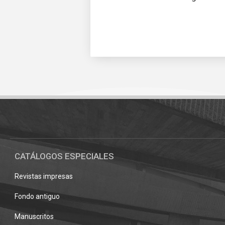
Pié
de
página
CATÁLOGOS ESPECIALES
Revistas impresas
Fondo antiguo
Manuscritos