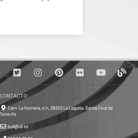
Facebook
Twitter
Instagram
Pinterest
Flickr
youTube
Blogs
CONTACTO
Cam. La Hornera, s/n, 38205 La Laguna, Santa Cruz de
Tenerife
bull@ull.es