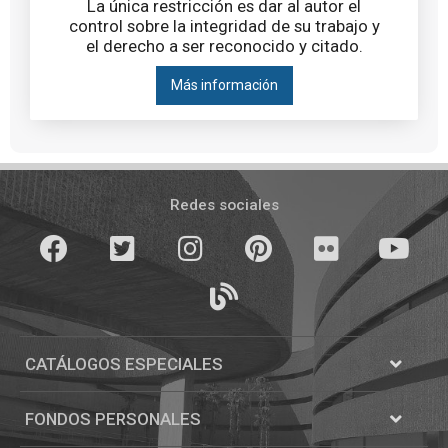
La única restricción es dar al autor el
control sobre la integridad de su trabajo y
el derecho a ser reconocido y citado.
Más información
Pié
de
Redes sociales
página
Facebook
Twitter
Instagram
Pinterest
Flickr
youTube
Blogs
CATÁLOGOS ESPECIALES
Abrir
Catálogos
FONDOS PERSONALES
Abrir
Fondos