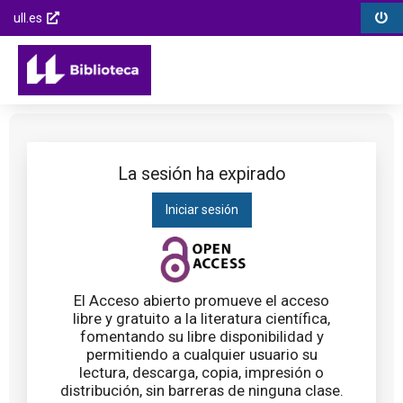
Biblioteca
Menú
Menú
Saltar
ull.es
Universidad
opciones
contenido
Enlaces
Opcions
de
Menú
externos
de
la
principal
Saltar al
la
Laguna
menú
página
principal
Saltar al
contenido
La sesión ha expirado
principal
Iniciar sesión
Saltar al
pie de
página
El Acceso abierto promueve el acceso
libre y gratuito a la literatura científica,
fomentando su libre disponibilidad y
permitiendo a cualquier usuario su
lectura, descarga, copia, impresión o
distribución, sin barreras de ninguna clase.