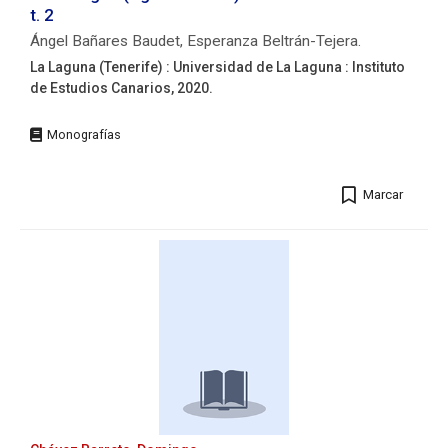
p.
t. 2
;
Ángel Bañares Baudet, Esperanza Beltrán-Tejera.
24
cm.
La Laguna (Tenerife) : Universidad de La Laguna : Instituto
ISBN:
de Estudios Canarios, 2020.
978-
Editorial:
84-
La
697-
Laguna
5496-
(Tenerife)
2
Marcar
:
Autores/as:
Universidad
Beltrán
de
Tejera,
La
Esperanza.
Laguna
:
Instituto
de
Estudios
Canarios,
2020.
Descripción
física: