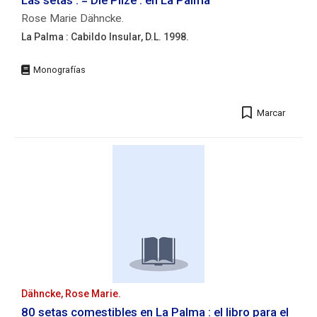
Las setas : = Die Pilze : en La Palma
;
Rose Marie Dähncke.
21
cm.
La Palma : Cabildo Insular, D.L. 1998.
ISBN:
Editorial:
978-
La
84-
Palma
15148-
:
17-
Marcar
Cabildo
3
Insular,
Autores/as:
D.L.
Escobio
1998.
García,
Descripción
Vicente
física:
José.
413
p.
:
principalmente
il.
;
21
Dähncke, Rose Marie.
cm.
80 setas comestibles en La Palma : el libro para el