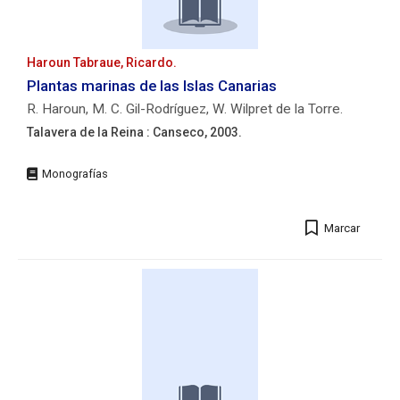
p.
de
:
Estudios
il.
Canarios
col.
Haroun Tabraue, Ricardo.
(La
;
Laguna)
Plantas marinas de las Islas Canarias
21
R. Haroun, M. C. Gil-Rodríguez, W. Wilpret de la Torre.
cm.
Talavera de la Reina : Canseco, 2003.
Autores/as:
Beltrán
Edición:
Tejera,
1ª
Esperanza.
ed.
Editorial:
Marcar
Talavera
de
la
Reina
:
Canseco,
2003.
Descripción
física: