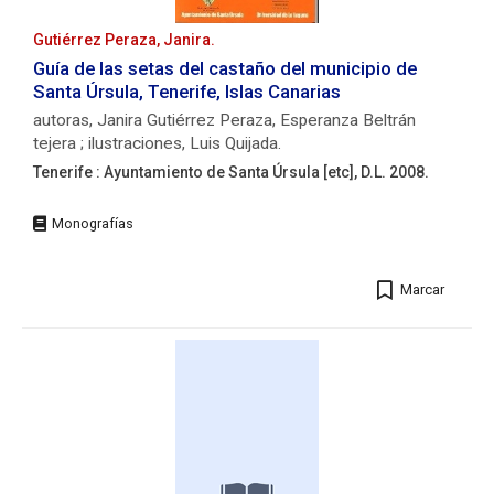
[4]h.
de
Gutiérrez Peraza, Janira.
lám.
Guía de las setas del castaño del municipio de
:
Santa Úrsula, Tenerife, Islas Canarias
il.
autoras, Janira Gutiérrez Peraza, Esperanza Beltrán
;
tejera ; ilustraciones, Luis Quijada.
24
cm.
Tenerife : Ayuntamiento de Santa Úrsula [etc], D.L. 2008.
ISBN:
Editorial:
84-
Tenerife
600-
:
7519-
Ayuntamiento
2
Marcar
de
Autores/as:
Santa
Beltrán
Úrsula
Tejera,
[etc],
Esperanza. Losada
D.L.
Lima,
2008.
Ana
Descripción
María.
física:
Entidades:
148
Instituto