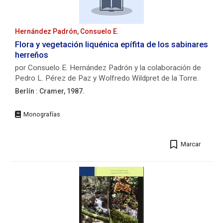
319
p.
:
il.
Hernández Padrón, Consuelo E.
;
Flora y vegetación liquénica epífita de los sabinares
23
herreños
cm.
por Consuelo E. Hernández Padrón y la colaboración de
ISBN:
Pedro L. Pérez de Paz y Wolfredo Wildpret de la Torre.
84-
Berlín : Cramer, 1987.
932095-
9-
Editorial:
7
Berlín
Autores/as:
:
Gil
Cramer,
Rodríguez,
Marcar
1987.
María
Descripción
Candelaria. Wildpret
física:
de
340
la
p.
Torre,
:
Wolfredo
il.
(1933-
;
2026)