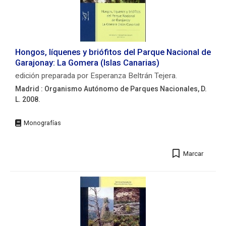
23
cm.
ISBN:
3443580068
Autores/as:
Hongos, líquenes y briófitos del Parque Nacional de
Pérez
Garajonay: La Gomera (Islas Canarias)
de
edición preparada por Esperanza Beltrán Tejera.
Paz,
Madrid : Organismo Autónomo de Parques Nacionales, D.
Pedro
L. 2008.
Luis. Wildpret
de
Editorial:
la
Madrid
Torre,
:
Wolfredo
Organismo
(1933-
Marcar
Autónomo
2026)
de
Parques
Nacionales,
D.
L.
2008.