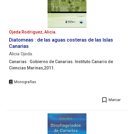
Descripción
física:
504
p.
:
Ojeda Rodriguez, Alicia.
il.,
Diatomeas : de las aguas costeras de las Islas
fot.,
Canarias
gráf.
;
Alicia Ojeda.
25
Canarias : Gobierno de Canarias. Instituto Canario de
cm.
Ciencias Marinas,2011.
ISBN:
84-
Editorial:
8014-
Canarias
570-
:
6
Gobierno
Marcar
Autores/as:
de
Beltrán
Canarias.
Tejera,
Instituto
Esperanza.
Canario
de
Ciencias