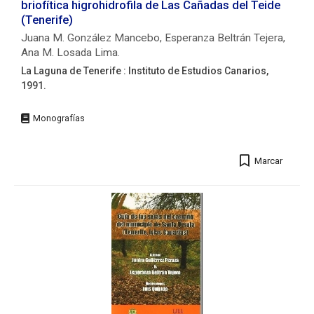
briofítica higrohidrofila de Las Cañadas del Teide
21
(Tenerife)
cm
Juana M. González Mancebo, Esperanza Beltrán Tejera,
+
Ana M. Losada Lima.
1
carpeta
La Laguna de Tenerife : Instituto de Estudios Canarios,
(25
1991.
h.
pleg.)
Editorial:
ISBN:
La
84-
Laguna
85239-
de
Marcar
12-
Tenerife
1
:
Instituto
Autores/as:
de
Wildpret
Estudios
de
Canarios,
la
1991.
Torre,
Wolfredo
Descripción
(1933-
física:
2026)
131
p.