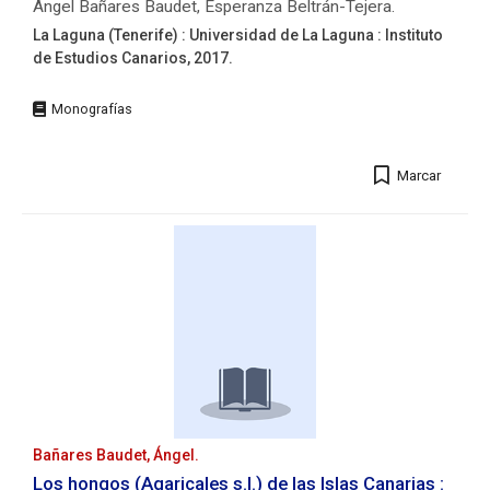
Ángel Bañares Baudet, Esperanza Beltrán-Tejera.
La Laguna (Tenerife) : Universidad de La Laguna : Instituto
de Estudios Canarios, 2017.
Editorial:
La
Laguna
(Tenerife)
Marcar
:
Universidad
de
La
Laguna
:
Instituto
de
Estudios
Canarios,
2017.
Descripción
física:
Bañares Baudet, Ángel.
351
Los hongos (Agaricales s.l.) de las Islas Canarias :