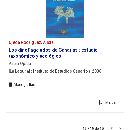
Marinas,2011.
Descripción
física:
219
p
:
il
Ojeda Rodriguez, Alicia.
;
Los dinoflagelados de Canarias : estudio
30
taxonómico y ecológico
cm.
Alicia Ojeda.
Entidades:
Instituto
[La Laguna] : Instituto de Estudios Canarios, 2006.
Canario
de
Edición:
Ciencias
1ª
Marinas
ed.
(Las
Editorial:
Marcar
Palmas
[La
de
Laguna]
Gran
:
Canaria)
Instituto
15 / 15 de 15
de