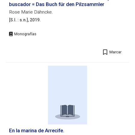
ISBN:
buscador = Das Buch für den Pilzsammler
84-
Rose Marie Dähncke.
87664-
11-
[S.l. : s.n.], 2019.
3
Editorial:
[S.l.
:
s.n.],
Marcar
2019.
Descripción
física:
103
p.
:
il.
;
24
cm.
En la marina de Arrecife.