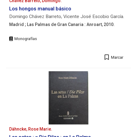
Chávez Barreto, Domingo.
351
Los hongos manual básico
p.
Domingo Chávez Barreto, Vicente José Escobio García.
;
24
Madrid ; Las Palmas de Gran Canaria : Anroart, 2010.
cm.
Editorial:
ISBN:
Madrid
978-
;
84-
Las
09-
Marcar
Palmas
26897-
de
9
Gran
Autores/as:
Canaria
Beltrán
:
Tejera,
Anroart,
Esperanza.
2010.
Descripción
física:
93
p
:
Dähncke, Rose Marie.
il