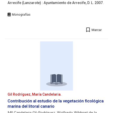
Arrecife (Lanzarote) : Ayuntamiento de Arrecife, D. L. 2007.
Editorial:
Arrecife
(Lanzarote)
:
Marcar
Ayuntamiento
de
Arrecife,
D.
L.
2007.
Descripción
física:
[128]
p.
:
principalmente
il.
Gil Rodríguez, María Candelaria.
col.
Contribución al estudio de la vegetación ficológica
;
marina del litoral canario
25
Mª Candelaria Gil-Rodríguez, Wolfredo Wildpret de la