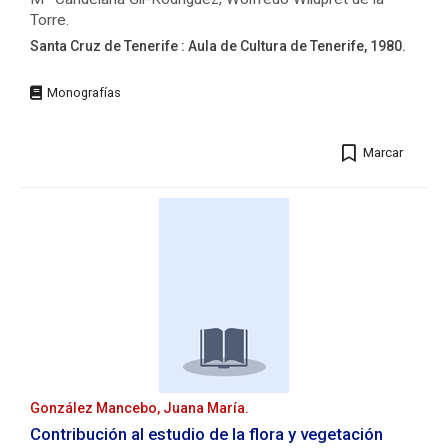
cm.
Torre.
Entidades:
Arrecife
Santa Cruz de Tenerife : Aula de Cultura de Tenerife, 1980.
(Lanzarote).
Editorial:
Ayuntamiento.
Santa
Cruz
de
Marcar
Tenerife
:
Aula
de
Cultura
de
Tenerife,
1980.
Descripción
física:
100
p.
:
González Mancebo, Juana María.
il.
Contribución al estudio de la flora y vegetación
;