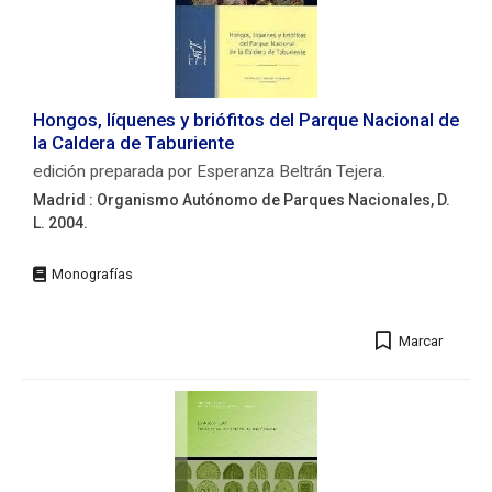
Descripción
física:
853
p.
:
Hongos, líquenes y briófitos del Parque Nacional de
il.,
la Caldera de Taburiente
fot.,
gráf.
edición preparada por Esperanza Beltrán Tejera.
;
Madrid : Organismo Autónomo de Parques Nacionales, D.
25
L. 2004.
cm.
ISBN:
Editorial:
978-
Madrid
84-
:
8014-
Organismo
707-
Marcar
Autónomo
1
de
Autores/as:
Parques
Beltrán
Nacionales,
Tejera,
D.
Esperanza.
L.
2004.