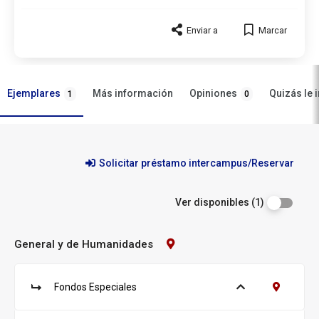
Enviar a
Marcar
Ejemplares
Opiniones
Más información
Quizás le 
1
0
Ejemplares
Solicitar préstamo intercampus/Reservar
Ver disponibles (1)
General y de Humanidades
Contacto
Biblioteca:
General
y
Fondos Especiales
Ver ejemplares
Contacto F
de
S
u
Humanidades