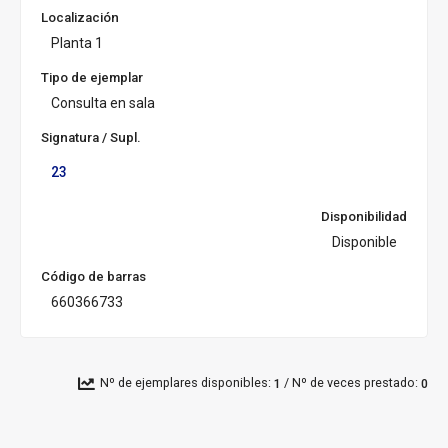
c
Localización
u
Planta 1
r
s
Tipo de ejemplar
a
Consulta en sala
l:
Signatura / Supl.
23
Disponibilidad
Disponible
Código de barras
660366733
/
Nº de ejemplares disponibles:
Nº de veces prestado:
1
0