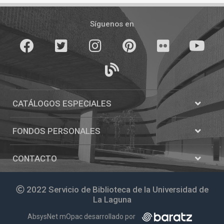
Pié
de
Síguenos en
página
Facebook
Twitter
Instagram
Pinterest
Flickr
youTube
Blogs
CATÁLOGOS ESPECIALES
Abrir
Catálogos
FONDOS PERSONALES
Abrir
Fondos
personale
CONTACTO
Abrir
Contacto
2022 Servicio de Biblioteca de la Universidad de
La Laguna
AbsysNet mOpac desarrollado por