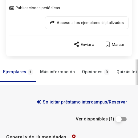
Tipo
de
documento
Acceso a los ejemplares digitalizados
Enviar a
Marcar
Ejemplares
Opiniones
Más información
Quizás le 
1
0
Ejemplares
Solicitar préstamo intercampus/Reservar
Ver disponibles (1)
General y de Humanidades