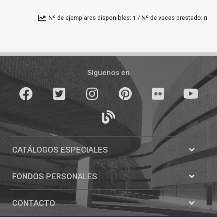
/
Nº de ejemplares disponibles:
Nº de veces prestado:
1
0
Pié
de
Síguenos en
página
Facebook
Twitter
Instagram
Pinterest
Flickr
youTube
Blogs
CATÁLOGOS ESPECIALES
Abrir
Catálogos
FONDOS PERSONALES
Abrir
Fondos
personale
CONTACTO
Abrir
Contacto