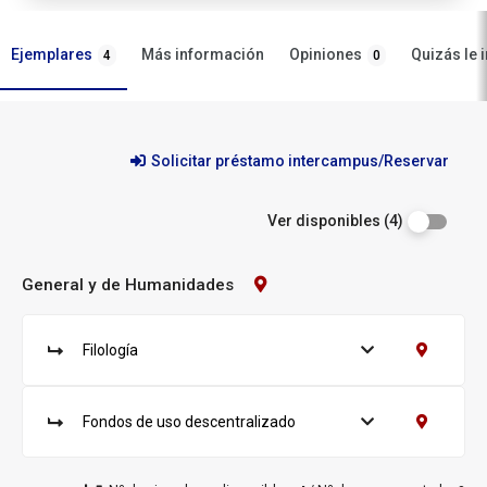
Ejemplares
Opiniones
Más información
Quizás le 
4
0
Ejemplares
Solicitar préstamo intercampus/Reservar
Ver disponibles (4)
General y de Humanidades
Contacto
Biblioteca:
General
y
Filología
Ver ejemplares
Contacto Fi
de
S
u
Humanidades
c
Fondos de uso descentralizado
Ver ejemplares
Contacto F
u
S
r
u
s
c